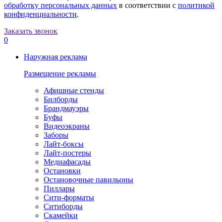
обработку персональных данных
в соответствии с
политикой
конфиденциальности
.
Заказать звонок
0
Наружная реклама
Размещение рекламы
Афишные стенды
Билборды
Брандмауэры
Буфы
Видеоэкраны
Заборы
Лайт-боксы
Лайт-постеры
Медиафасады
Остановки
Остановочные павильоны
Пиллары
Сити-форматы
Ситиборды
Скамейки