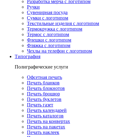
Разработка мерча с логотипом
Ручки
Сувенирная посуда
Сумки с логотипом
Текстильные изделия с логотипом
Термокружка с логотипом
Термос с логотипом
Флешки с логотипом
Фляжка с логотипом
Чехлы на телефон с логотипом
Типография
Полиграфические услуги
Офсетная печать
Печать бланков
Печать блокнотов
Печать брошюр
Печать буклетов
Печать газет
Печать календарей
Печать каталогов
Печать на конвертах
Печать на пакетах
Печать наклеек