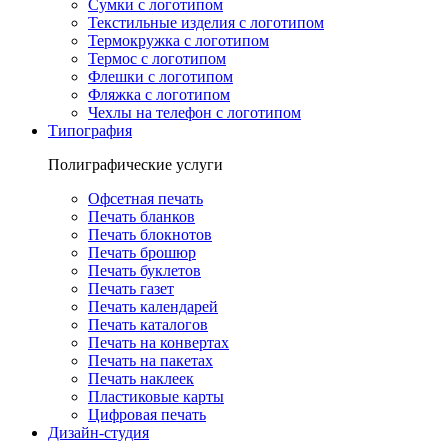
Сумки с логотипом
Текстильные изделия с логотипом
Термокружка с логотипом
Термос с логотипом
Флешки с логотипом
Фляжка с логотипом
Чехлы на телефон с логотипом
Типография
Полиграфические услуги
Офсетная печать
Печать бланков
Печать блокнотов
Печать брошюр
Печать буклетов
Печать газет
Печать календарей
Печать каталогов
Печать на конвертах
Печать на пакетах
Печать наклеек
Пластиковые карты
Цифровая печать
Дизайн-студия