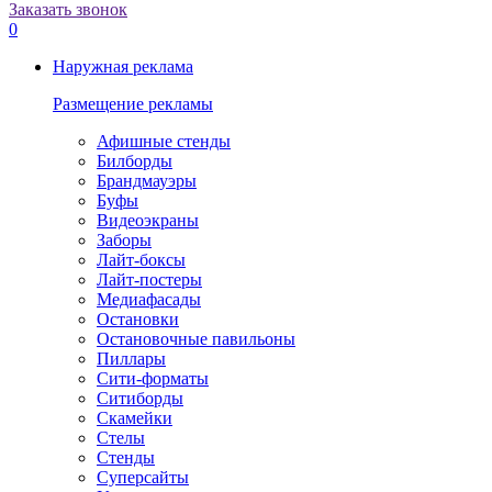
Заказать звонок
0
Наружная реклама
Размещение рекламы
Афишные стенды
Билборды
Брандмауэры
Буфы
Видеоэкраны
Заборы
Лайт-боксы
Лайт-постеры
Медиафасады
Остановки
Остановочные павильоны
Пиллары
Сити-форматы
Ситиборды
Скамейки
Стелы
Стенды
Суперсайты