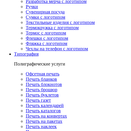
Разработка мерча с логотипом
Ручки
Сувенирная посуда
Сумки с логотипом
Текстильные изделия с логотипом
Термокружка с логотипом
Термос с логотипом
Флешки с логотипом
Фляжка с логотипом
Чехлы на телефон с логотипом
Типография
Полиграфические услуги
Офсетная печать
Печать бланков
Печать блокнотов
Печать брошюр
Печать буклетов
Печать газет
Печать календарей
Печать каталогов
Печать на конвертах
Печать на пакетах
Печать наклеек