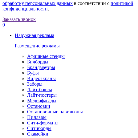
обработку персональных данных
в соответствии с
политикой
конфиденциальности
.
Заказать звонок
0
Наружная реклама
Размещение рекламы
Афишные стенды
Билборды
Брандмауэры
Буфы
Видеоэкраны
Заборы
Лайт-боксы
Лайт-постеры
Медиафасады
Остановки
Остановочные павильоны
Пиллары
Сити-форматы
Ситиборды
Скамейки