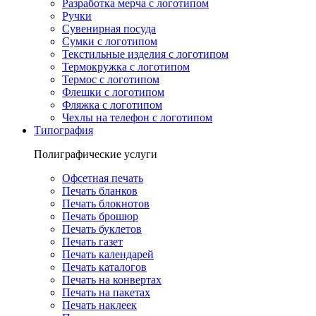
Разработка мерча с логотипом
Ручки
Сувенирная посуда
Сумки с логотипом
Текстильные изделия с логотипом
Термокружка с логотипом
Термос с логотипом
Флешки с логотипом
Фляжка с логотипом
Чехлы на телефон с логотипом
Типография
Полиграфические услуги
Офсетная печать
Печать бланков
Печать блокнотов
Печать брошюр
Печать буклетов
Печать газет
Печать календарей
Печать каталогов
Печать на конвертах
Печать на пакетах
Печать наклеек