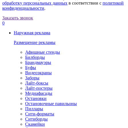
обработку персональных данных
в соответствии с
политикой
конфиденциальности
.
Заказать звонок
0
Наружная реклама
Размещение рекламы
Афишные стенды
Билборды
Брандмауэры
Буфы
Видеоэкраны
Заборы
Лайт-боксы
Лайт-постеры
Медиафасады
Остановки
Остановочные павильоны
Пиллары
Сити-форматы
Ситиборды
Скамейки