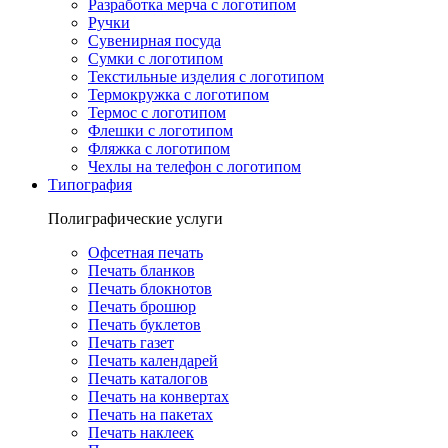
Разработка мерча с логотипом
Ручки
Сувенирная посуда
Сумки с логотипом
Текстильные изделия с логотипом
Термокружка с логотипом
Термос с логотипом
Флешки с логотипом
Фляжка с логотипом
Чехлы на телефон с логотипом
Типография
Полиграфические услуги
Офсетная печать
Печать бланков
Печать блокнотов
Печать брошюр
Печать буклетов
Печать газет
Печать календарей
Печать каталогов
Печать на конвертах
Печать на пакетах
Печать наклеек