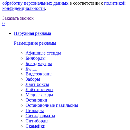
обработку персональных данных
в соответствии с
политикой
конфиденциальности
.
Заказать звонок
0
Наружная реклама
Размещение рекламы
Афишные стенды
Билборды
Брандмауэры
Буфы
Видеоэкраны
Заборы
Лайт-боксы
Лайт-постеры
Медиафасады
Остановки
Остановочные павильоны
Пиллары
Сити-форматы
Ситиборды
Скамейки