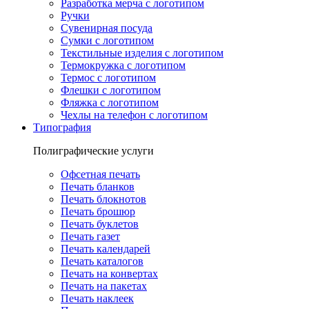
Разработка мерча с логотипом
Ручки
Сувенирная посуда
Сумки с логотипом
Текстильные изделия с логотипом
Термокружка с логотипом
Термос с логотипом
Флешки с логотипом
Фляжка с логотипом
Чехлы на телефон с логотипом
Типография
Полиграфические услуги
Офсетная печать
Печать бланков
Печать блокнотов
Печать брошюр
Печать буклетов
Печать газет
Печать календарей
Печать каталогов
Печать на конвертах
Печать на пакетах
Печать наклеек