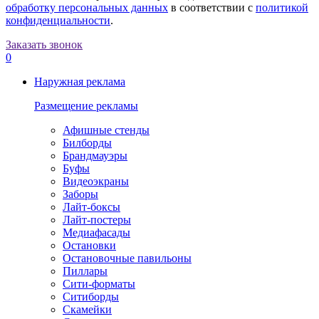
обработку персональных данных
в соответствии с
политикой
конфиденциальности
.
Заказать звонок
0
Наружная реклама
Размещение рекламы
Афишные стенды
Билборды
Брандмауэры
Буфы
Видеоэкраны
Заборы
Лайт-боксы
Лайт-постеры
Медиафасады
Остановки
Остановочные павильоны
Пиллары
Сити-форматы
Ситиборды
Скамейки