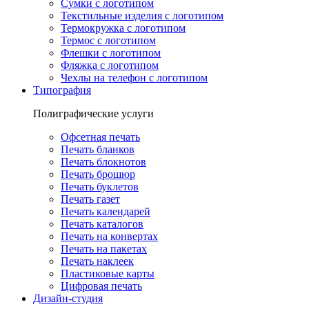
Сумки с логотипом
Текстильные изделия с логотипом
Термокружка с логотипом
Термос с логотипом
Флешки с логотипом
Фляжка с логотипом
Чехлы на телефон с логотипом
Типография
Полиграфические услуги
Офсетная печать
Печать бланков
Печать блокнотов
Печать брошюр
Печать буклетов
Печать газет
Печать календарей
Печать каталогов
Печать на конвертах
Печать на пакетах
Печать наклеек
Пластиковые карты
Цифровая печать
Дизайн-студия