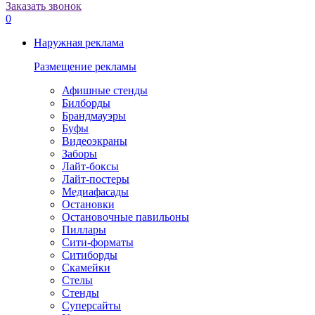
Заказать звонок
0
Наружная реклама
Размещение рекламы
Афишные стенды
Билборды
Брандмауэры
Буфы
Видеоэкраны
Заборы
Лайт-боксы
Лайт-постеры
Медиафасады
Остановки
Остановочные павильоны
Пиллары
Сити-форматы
Ситиборды
Скамейки
Стелы
Стенды
Суперсайты