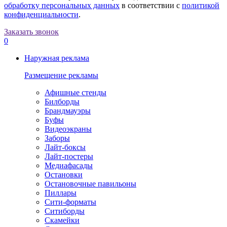
обработку персональных данных
в соответствии с
политикой
конфиденциальности
.
Заказать звонок
0
Наружная реклама
Размещение рекламы
Афишные стенды
Билборды
Брандмауэры
Буфы
Видеоэкраны
Заборы
Лайт-боксы
Лайт-постеры
Медиафасады
Остановки
Остановочные павильоны
Пиллары
Сити-форматы
Ситиборды
Скамейки