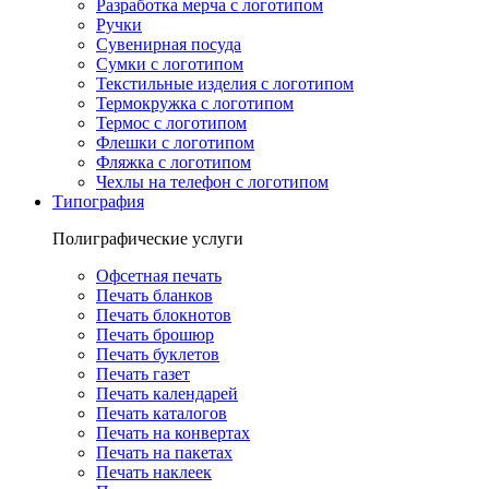
Разработка мерча с логотипом
Ручки
Сувенирная посуда
Сумки с логотипом
Текстильные изделия с логотипом
Термокружка с логотипом
Термос с логотипом
Флешки с логотипом
Фляжка с логотипом
Чехлы на телефон с логотипом
Типография
Полиграфические услуги
Офсетная печать
Печать бланков
Печать блокнотов
Печать брошюр
Печать буклетов
Печать газет
Печать календарей
Печать каталогов
Печать на конвертах
Печать на пакетах
Печать наклеек