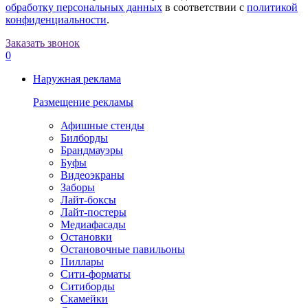
обработку персональных данных
в соответствии с
политикой
конфиденциальности
.
Заказать звонок
0
Наружная реклама
Размещение рекламы
Афишные стенды
Билборды
Брандмауэры
Буфы
Видеоэкраны
Заборы
Лайт-боксы
Лайт-постеры
Медиафасады
Остановки
Остановочные павильоны
Пиллары
Сити-форматы
Ситиборды
Скамейки