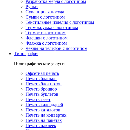
Разработка мерча с логотипом
Ручки
Сувенирная посуда
Сумки с логотипом
Текстильные изделия с логотипом
Термокружка с логотипом
Термос с логотипом
Флешки с логотипом
Фляжка с логотипом
Чехлы на телефон с логотипом
Типография
Полиграфические услуги
Офсетная печать
Печать бланков
Печать блокнотов
Печать брошюр
Печать буклетов
Печать газет
Печать календарей
Печать каталогов
Печать на конвертах
Печать на пакетах
Печать наклеек