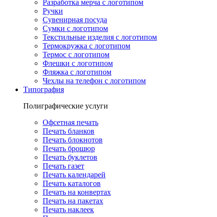
Разработка мерча с логотипом
Ручки
Сувенирная посуда
Сумки с логотипом
Текстильные изделия с логотипом
Термокружка с логотипом
Термос с логотипом
Флешки с логотипом
Фляжка с логотипом
Чехлы на телефон с логотипом
Типография
Полиграфические услуги
Офсетная печать
Печать бланков
Печать блокнотов
Печать брошюр
Печать буклетов
Печать газет
Печать календарей
Печать каталогов
Печать на конвертах
Печать на пакетах
Печать наклеек