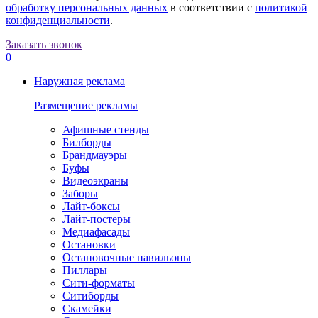
обработку персональных данных
в соответствии с
политикой
конфиденциальности
.
Заказать звонок
0
Наружная реклама
Размещение рекламы
Афишные стенды
Билборды
Брандмауэры
Буфы
Видеоэкраны
Заборы
Лайт-боксы
Лайт-постеры
Медиафасады
Остановки
Остановочные павильоны
Пиллары
Сити-форматы
Ситиборды
Скамейки